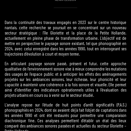
Dans la continuité des travaux engagés en 2023 sur le centre historique
nantais, cette recherche se poursuit en se concentrant sur un nouveau
secteur stratégique : l’île Gloriette et la place de la Petite Hollande,
actuellement en pleine phase de transformation urbaine. L’objectif est de
mettre en perspective le paysage sonore existant, tel que phonographié en
2024, avec celui enregistré dans les années 1990, tout en interrogeant ses
trajectoires d’évolution à court et moyen terme.
En articulant paysage sonore passé, présent et futur, cette approche
qualitative de l’environnement sonore vise à mieux comprendre les mutations
des usages de l’espace public et à anticiper les effets des aménagements
projetés sur les ambiances sonores, leur richesse, leur phonicité et leur
capacité à maintenir une cohérence à la fois sonore et visuelle. Elle permet
ainsi d’identifier des indicateurs opérationnels utiles à l’évaluation des
projets urbains en cours ou à venir sur le secteur étudié.
L’analyse repose sur l’étude de huit points d’arrêt significatifs (P.A.S.)
phonographiés en 2024, dont six avaient déjà fait l’objet de captations dans
les années 1990 et ont été restaurés pour permettre une comparaison
diachronique fine. Ces analyses permettent d’établir un état des lieux
comparé des ambiances sonores passées et actuelles du secteur Gloriette –
Petite Hollande.