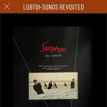
LGBTQI-SONGS REVISITED