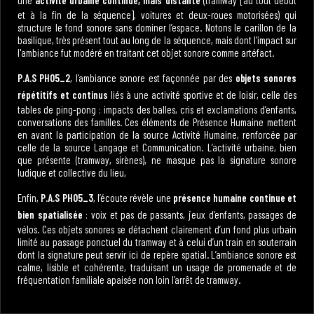
une
activité urbaine continue, mais distante
(tramway [au tout début
et à la fin de la séquence], voitures et deux-roues motorisées) qui
structure le fond sonore sans dominer l’espace. Notons le carillon de la
basilique, très présent tout au long de la séquence, mais dont l'impact sur
l'ambiance fut modéré en traitant cet objet sonore comme artéfact.
P.A.S PH05_2
, l’ambiance sonore est façonnée par des
objets sonores
répétitifs et continus
liés à une activité sportive et de loisir, celle des
tables de ping-pong : impacts des balles, cris et exclamations d’enfants,
conversations des familles. Ces éléments de Présence Humaine mettent
en avant la participation de la source Activité Humaine, renforcée par
celle de la source Langage et Communication. L’activité urbaine, bien
que présente (tramway, sirènes), ne masque pas la signature sonore
ludique et collective du lieu,
Enfin,
P.A.S PH05_3
, l’écoute révèle une
présence humaine continue et
bien spatialisée
: voix et pas de passants, jeux d’enfants, passages de
vélos. Ces objets sonores se détachent clairement d’un fond plus urbain
limité au passage ponctuel du tramway et à celui d’un train en souterrain
dont la signature peut servir ici de repère spatial. L’ambiance sonore est
calme, lisible et cohérente, traduisant un usage de promenade et de
fréquentation familiale apaisée non loin l’arrêt de tramway.