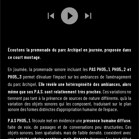
Écoutons la promenade du parc Archipel en journée, proposée dans
ce court montage.
En journée, la promenade sonore incluant les
PAS PH05_1, PH05_2 et
PH05_3
permet d’évaluer l’impact sur les ambiances de l’aménagement
du parc Archipel.
Elle révèle une hétérogénéité des ambiances, alors
même que ses P.A.S. sont relativement très proches
. Ces variations ne
tiennent pas tant à la présence de sources de nature différente, qu’à la
variation des objets sonores qui les composent, traduisant sur le plan
sonore des formes distinctes d’appropriation humaine de l’espace.
P.A.S PH05_1
, l’écoute met en évidence une
présence humaine diffuse
,
faite de voix, de passages et de conversations peu structurées. Ces
objets sonores, bien spatialisés, mais de faible densité, coexistent avec