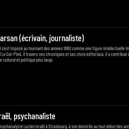
Entretien avec Hugo Marsan (écrivain, journaliste)
 Il s’est imposé au tournant des années 1980 comme une figure intellectuelle
l Le Gai-Pied. À travers ses chroniques et ses choix éditoriaux, il a contribué 
 culturel et politique plus large.
raël, psychanaliste
 psychanalyste Lucien Israël à Strasbourg, à son domicile au tout début des an