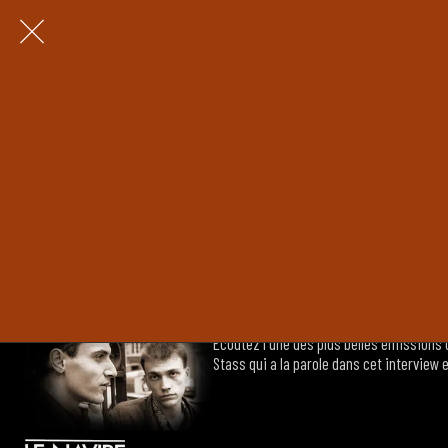
Interview-portrait d
Nous publions en 2025 un portrait de JUL
Fréquence Gaie (FG). Deux heures de déri
02:05:47
Interview de Mirwais S
Écoutez l'une des plus belles émissions d
Stass qui a la parole dans cet interview