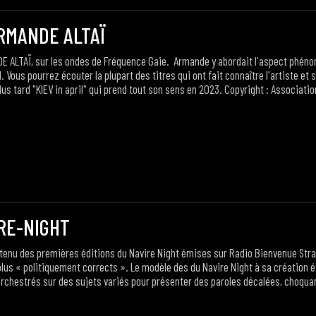
'ARMANDE ALTAÏ
E ALTAÏ, sur les ondes de Fréquence Gaie. Armande y abordait l'aspect phénom
. Vous pourrez écouter la plupart des titres qui ont fait connaître l'artiste et
 plus tard "KIEV in april" qui prend tout son sens en 2023. Copyright : Associat
IRE-NIGHT
u des premières éditions du Navire Night émises sur Radio Bienvenue Strasbour
plus « politiquement corrects ». Le modèle des du Navire Night à sa création é
chestrés sur des sujets variés pour présenter des paroles décalées, choquan
montage de quelques temps forts.