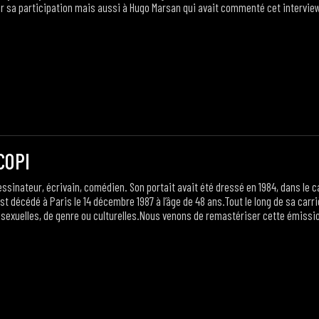
r sa participation mais aussi à Hugo Marsan qui avait commenté cet interview 
COPI
inateur, écrivain, comédien. Son portait avait été dressé en 1984, dans le c
t décédé à Paris le 14 décembre 1987 à l’âge de 48 ans.Tout le long de sa carr
 sexuelles, de genre ou culturelles.Nous venons de remastériser cette émissio
ses spectacles, de lectures, soutenue par quelques musicaux argentins sélect