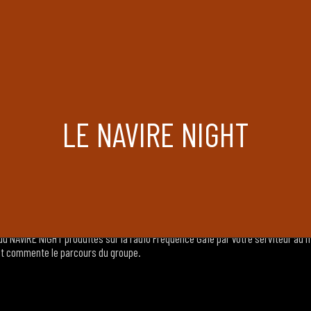
e JULIET BERTO
IET BERTO*, comédienne & réalisatrice, qui avait été diffusé en 1984, dans le 
ve du Navire avec notre amie disparue en 1990.
LE NAVIRE NIGHT
tass (Taxi-Girl)
u NAVIRE NIGHT produites sur la radio Fréquence Gaie par votre serviteur au mi
 et commente le parcours du groupe.