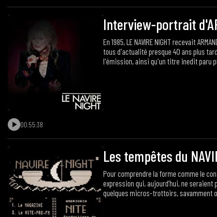
Interview-portrait d
En 1985, LE NAVIRE NIGHT recevait ARMAND
tous d'actualité presque 40 ans plus tard
l'émission, ainsi qu'un titre inedit paru
00:55:38
Les tempêtes du NAV
Pour comprendre la forme comme le conten
expression qui, aujourd’hui, ne seraient 
quelques micros-trottoirs, savamment or
vous proposons donc d’écouter un petit 