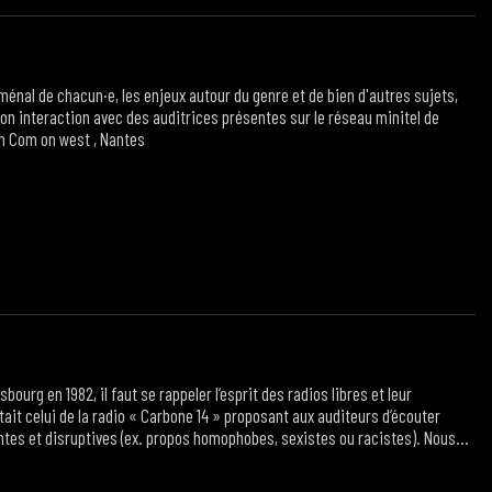
énal de chacun·e, les enjeux autour du genre et de bien d'autres sujets,
 son interaction avec des auditrices présentes sur le réseau minitel de
ion Com on west , Nantes
g en 1982, il faut se rappeler l’esprit des radios libres et leur
tait celui de la radio « Carbone 14 » proposant aux auditeurs d’écouter
tes et disruptives (ex. propos homophobes, sexistes ou racistes). Nous