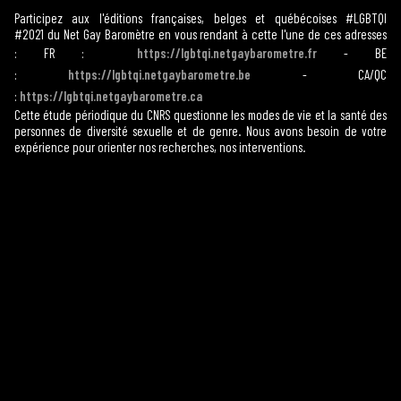
Participez aux l'éditions françaises, belges et québécoises #LGBTQI
#2021 du Net Gay Baromètre en vous rendant à cette l'une de ces adresses
:
FR :
https://lgbtqi.netgaybarometre.fr
- BE
:
https://lgbtqi.netgaybarometre.be
- CA/QC
:
https://lgbtqi.netgaybarometre.ca
Cette étude périodique du CNRS questionne les modes de vie et la santé des
personnes de diversité sexuelle et de genre. Nous avons besoin de votre
expérience pour orienter nos recherches, nos interventions.